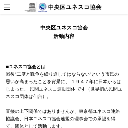
ホーム
活動紹介
メディア掲載
協会概要
中央区ユネスコ協会
定期刊行物
組織概要
​活動内容
2025年活動報告
会長あいさつ
2024年活動報告
設立趣意
2023年活動報告
活動内容
■ユネスコ協会とは
2022年活動報告
入会案内
戦後”二度と戦争を繰り返してはならない”という市民の
思いが高まったことを背景に、 １９４７年に日本からは
お問合せ
じまった、 民間ユネスコ運動団体 です（世界初の民間ユ
ネスコ団体は仙台）。
直接の上下関係ではありませんが、東京都ユネスコ連絡
協議会、日本ユネスコ協会連盟の理事会での承認を得
て、団体として活動します。