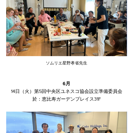
ソムリエ星野孝省先生
​6月
14日（火）第5回中央区ユネスコ
協会設立​
準備委員会​
於：恵比寿ガーデンプレイス31F