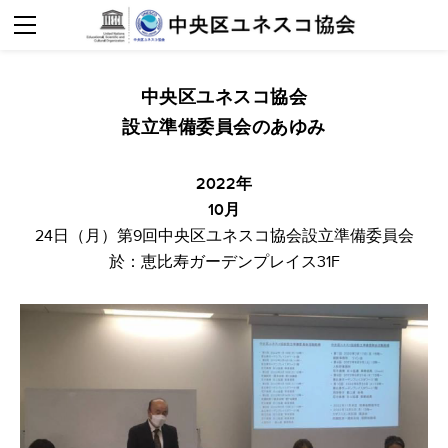
ホーム
活動紹介
メディア掲載
協会概要
中央区ユネスコ協会
定期刊行物
入会案内
組織概要
設立準備委員会のあゆみ
2025年活動報告
会長あいさつ
お問合せ
2022年
2024年活動報告
設立趣意
10月
2023年活動報告
活動内容
24日（月）第9回中央区ユネスコ協会設立準備委員会​
2022年活動報告
於：恵比寿ガーデンプレイス31F​