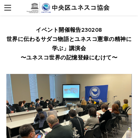
ホーム
活動紹介
メディア掲載
協会概要
イベント開催報告230208
定期刊行物
入会案内
組織概要
世界に伝わるサダコ物語とユネスコ憲章の精神に
2025年活動報告
会長あいさつ
お問合せ
学ぶ」講演会
〜ユネスコ世界の記憶登録にむけて〜
2024年活動報告
設立趣意
2023年活動報告
活動内容
2022年活動報告